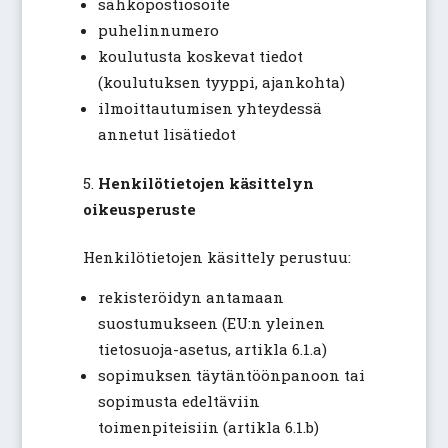
sähköpostiosoite
puhelinnumero
koulutusta koskevat tiedot
(koulutuksen tyyppi, ajankohta)
ilmoittautumisen yhteydessä
annetut lisätiedot
Henkilötietojen käsittelyn
oikeusperuste
Henkilötietojen käsittely perustuu:
rekisteröidyn antamaan
suostumukseen (EU:n yleinen
tietosuoja-asetus, artikla 6.1.a)
sopimuksen täytäntöönpanoon tai
sopimusta edeltäviin
toimenpiteisiin (artikla 6.1.b)