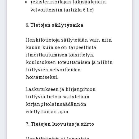
rekisterinpitäjän lakisääteisiin
velvoitteisiin (artikla 6.1.c)
Tietojen säilytysaika
Henkilötietoja säilytetään vain niin
kauan kuin se on tarpeellista
ilmoittautumisen käsittelyn,
koulutuksen toteuttamisen ja niihin
liittyvien velvoitteiden
hoitamiseksi.
Laskutukseen ja kirjanpitoon
liittyviä tietoja säilytetään
kirjanpitolainsäädännön
edellyttämän ajan.
Tietojen luovutus ja siirto
Henkilötietoja ei luovuteta