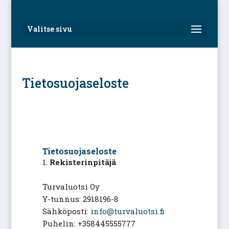
Valitse sivu
Tietosuojaseloste
Tietosuojaseloste
Rekisterinpitäjä
Turvaluotsi Oy
Y-tunnus: 2918196-8
Sähköposti:
info@turvaluotsi.fi
Puhelin: +358445555777