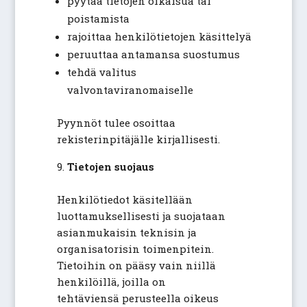
pyytää tietojen oikaisua tai
poistamista
rajoittaa henkilötietojen käsittelyä
peruuttaa antamansa suostumus
tehdä valitus
valvontaviranomaiselle
Pyynnöt tulee osoittaa
rekisterinpitäjälle kirjallisesti.
Tietojen suojaus
Henkilötiedot käsitellään
luottamuksellisesti ja suojataan
asianmukaisin teknisin ja
organisatorisin toimenpitein.
Tietoihin on pääsy vain niillä
henkilöillä, joilla on
tehtäviensä perusteella oikeus